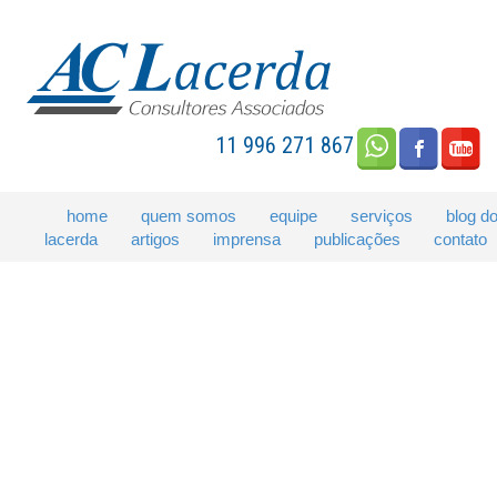
11 996 271 867
home
quem somos
equipe
serviços
blog d
lacerda
artigos
imprensa
publicações
contato